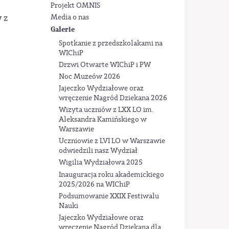
Projekt OMNIS
 z
Media o nas
Galerie
Spotkanie z przedszkolakami na
WIChiP
Drzwi Otwarte WIChiP i PW
Noc Muzeów 2026
Jajeczko Wydziałowe oraz
wręczenie Nagród Dziekana 2026
Wizyta uczniów z LXX LO im.
Aleksandra Kamińskiego w
Warszawie
Uczniowie z LVI LO w Warszawie
odwiedzili nasz Wydział
Wigilia Wydziałowa 2025
Inauguracja roku akademickiego
2025/2026 na WIChiP
Podsumowanie XXIX Festiwalu
Nauki
Jajeczko Wydziałowe oraz
wręczenie Nagród Dziekana dla