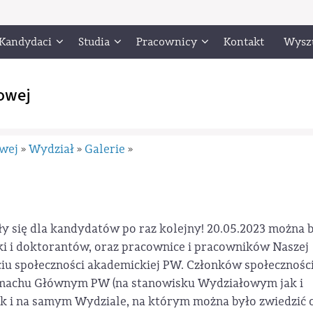
Kandydaci
Studia
Pracownicy
Kontakt
Wysz
owej
owej
Wydział
Galerie
»
»
»
y się dla kandydatów po raz kolejny! 20.05.2023 można 
ki i doktorantów, oraz pracownice i pracowników Naszej
yciu społeczności akademickiej PW. Członków społecznośc
machu Głównym PW (na stanowisku Wydziałowym jak i
ak i na samym Wydziale, na którym można było zwiedzić 