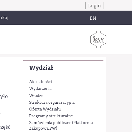
Login
ukaj
EN
Wydział
Aktualności
Wydarzenia
Władze
było
Struktura organizacyjna
Oferta Wydziału
i
Programy strukturalne
Zamówienia publiczne (Platforma
część
Zakupowa PW)