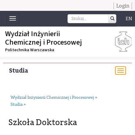
Login
EN
Toggle
navigation
Wydział Inżynierii
Chemicznej i Procesowej
Politechnika Warszawska
Studia
Togg
navi
Wydział Inżynierii Chemicznej i Procesowej
»
Studia
»
Szkoła Doktorska