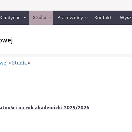
Kandydaci
Studia
Pracownicy
Kontakt
Wysz
owej
owej
Studia
»
»
atności na rok akademicki 2025/2026