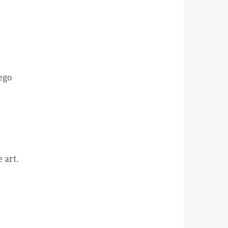
ego
 art.