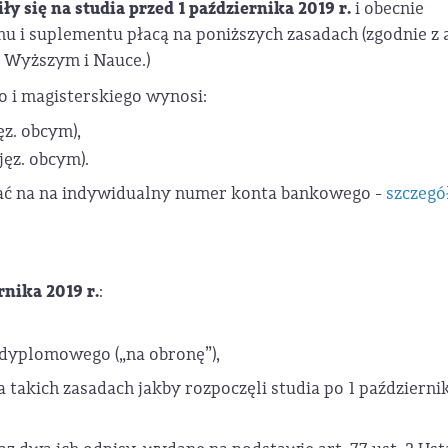
y się na studia przed 1 października 2019 r.
i obecnie
 i suplementu płacą na poniższych zasadach (zgodnie z a
e Wyższym i Nauce.)
 i magisterskiego wynosi:
ęz. obcym),
jęz. obcym).
ać na na indywidualny numer konta bankowego -
szczegó
rnika 2019 r.
:
 dyplomowego („na obronę”),
takich zasadach jakby rozpoczęli studia po 1 październi