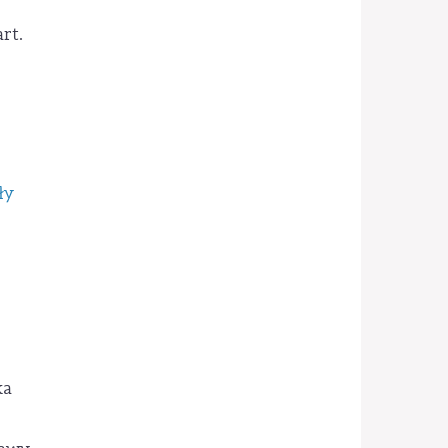
rt.
ły
ka