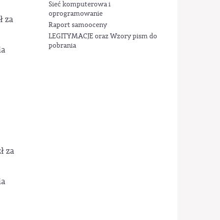
Sieć komputerowa i
oprogramowanie
ł za
Raport samooceny
LEGITYMACJE oraz Wzory pism do
pobrania
ia
ł za
ia