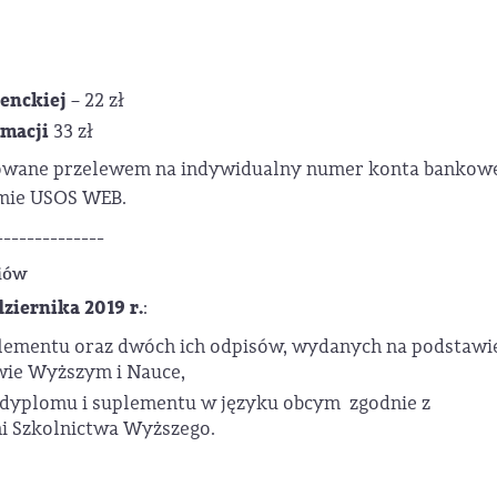
denckiej
– 22 zł
ymacji
33 zł
lowane przelewem na indywidualny numer konta bankow
temie USOS WEB.
--------------
diów
dziernika 2019 r.
:
plementu oraz dwóch ich odpisów, wydanych na podstawie
twie Wyższym i Nauce,
 dyplomu i suplementu w języku obcym zgodnie z
i Szkolnictwa Wyższego.