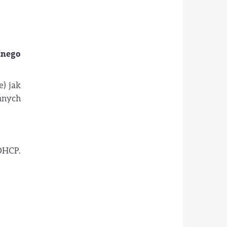
lnego
) jak
nnych
DHCP.