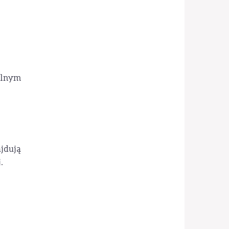
alnym
jdują
.