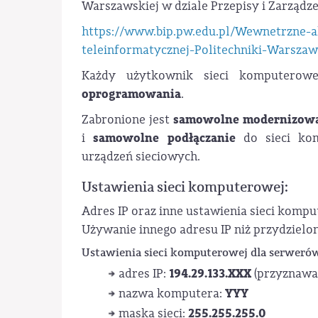
Warszawskiej w dziale Przepisy i Zarządze
https://www.bip.pw.edu.pl/Wewnetrzne-
teleinformatycznej-Politechniki-Warszaw
Każdy użytkownik sieci komputerow
oprogramowania
.
samowolne modernizow
Zabronione jest
samowolne podłączanie
i
do sieci kom
urządzeń sieciowych.
Ustawienia sieci komputerowej:
Adres IP oraz inne ustawienia sieci komp
Używanie innego adresu IP niż przydziel
Ustawienia sieci komputerowej dla serwerów
194.29.133.XXX
adres IP:
(przyznawa
YYY
nazwa komputera:
255.255.255.0
maska sieci: