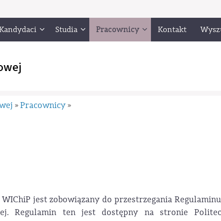
Kandydaci
Studia
Pracownicy
Kontakt
Wysz
owej
owej
Pracownicy
»
»
WIChiP jest zobowiązany do przestrzegania Regulaminu 
ej. Regulamin ten jest dostępny na stronie Politec