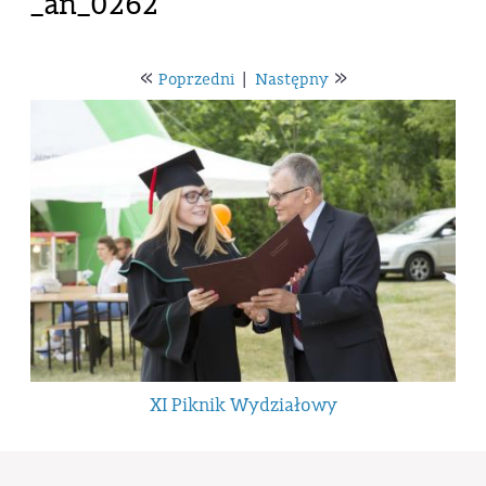
_an_0262
«
»
Poprzedni
|
Następny
XI Piknik Wydziałowy