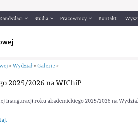
Kandydaci
Studia
Pracownicy
Kontakt
Wysz
owej
owej
Wydział
Galerie
»
»
»
ego 2025/2026 na WIChiP
tej inauguracji roku akademickiego 2025/2026 na Wydzia
taj.