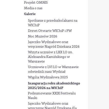
Projekt OMNIS
Media o nas
Galerie
Spotkanie z przedszkolakami na
WIChiP
Drzwi Otwarte WIChiP i PW
Noc Muzeów 2026
Jajeczko Wydziałowe oraz
wręczenie Nagród Dziekana 2026
Wizyta uczniów z LXX LO im.
Aleksandra Kamińskiego w
Warszawie
Uczniowie z LVI LO w Warszawie
odwiedzili nasz Wydział
Wigilia Wydziałowa 2025
Inauguracja roku akademickiego
2025/2026 na WIChiP
Podsumowanie XXIX Festiwalu
Nauki
Jajeczko Wydziałowe oraz
wręczenie Nagród Dziekana dla