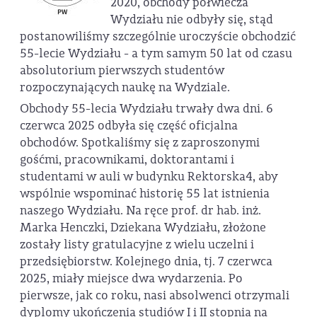
2020, obchody półwiecza
Wydziału nie odbyły się, stąd
postanowiliśmy szczególnie uroczyście obchodzić
55-lecie Wydziału - a tym samym 50 lat od czasu
absolutorium pierwszych studentów
rozpoczynających naukę na Wydziale.
Obchody 55-lecia Wydziału trwały dwa dni. 6
czerwca 2025 odbyła się część oficjalna
obchodów. Spotkaliśmy się z zaproszonymi
gośćmi, pracownikami, doktorantami i
studentami w auli w budynku Rektorska4, aby
wspólnie wspominać historię 55 lat istnienia
naszego Wydziału. Na ręce prof. dr hab. inż.
Marka Henczki, Dziekana Wydziału, złożone
zostały listy gratulacyjne z wielu uczelni i
przedsiębiorstw. Kolejnego dnia, tj. 7 czerwca
2025, miały miejsce dwa wydarzenia. Po
pierwsze, jak co roku, nasi absolwenci otrzymali
dyplomy ukończenia studiów I i II stopnia na