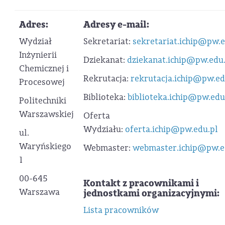
Adres:
Adresy e-mail:
Wydział
Sekretariat:
sekretariat.ichip@pw.e
Inżynierii
Dziekanat:
dziekanat.ichip@pw.edu.
Chemicznej i
Rekrutacja:
rekrutacja.ichip@pw.ed
Procesowej
Biblioteka:
biblioteka.ichip@pw.edu
Politechniki
Warszawskiej
Oferta
Wydziału:
oferta.ichip@pw.edu.pl
ul.
Waryńskiego
Webmaster:
webmaster.ichip@pw.e
1
00-645
Kontakt z pracownikami i
Warszawa
jednostkami organizacyjnymi:
Lista pracowników