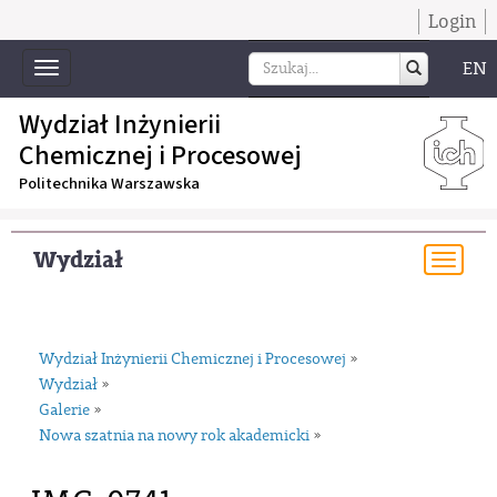
Login
EN
Toggle
navigation
Wydział Inżynierii
Chemicznej i Procesowej
Politechnika Warszawska
Wydział
Togg
navi
Wydział Inżynierii Chemicznej i Procesowej
»
Wydział
»
Galerie
»
Nowa szatnia na nowy rok akademicki
»