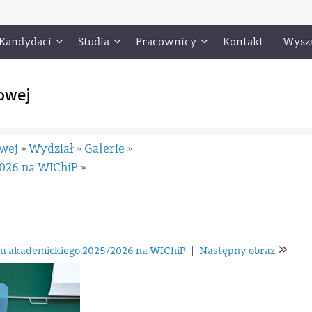
Kandydaci
Studia
Pracownicy
Kontakt
Wysz
owej
owej
Wydział
Galerie
»
»
»
2026 na WIChiP
»
»
ku akademickiego 2025/2026 na WIChiP
|
Następny obraz