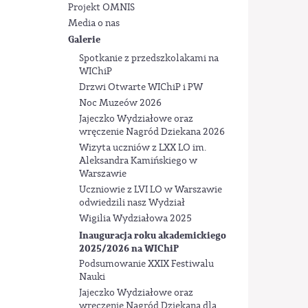
Projekt OMNIS
Media o nas
Galerie
Spotkanie z przedszkolakami na
WIChiP
Drzwi Otwarte WIChiP i PW
Noc Muzeów 2026
Jajeczko Wydziałowe oraz
wręczenie Nagród Dziekana 2026
Wizyta uczniów z LXX LO im.
Aleksandra Kamińskiego w
Warszawie
Uczniowie z LVI LO w Warszawie
odwiedzili nasz Wydział
Wigilia Wydziałowa 2025
Inauguracja roku akademickiego
2025/2026 na WIChiP
Podsumowanie XXIX Festiwalu
Nauki
Jajeczko Wydziałowe oraz
wręczenie Nagród Dziekana dla