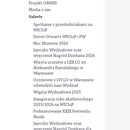
Projekt OMNIS
Media o nas
Galerie
Spotkanie z przedszkolakami na
WIChiP
Drzwi Otwarte WIChiP i PW
Noc Muzeów 2026
Jajeczko Wydziałowe oraz
wręczenie Nagród Dziekana 2026
Wizyta uczniów z LXX LO im.
Aleksandra Kamińskiego w
Warszawie
Uczniowie z LVI LO w Warszawie
odwiedzili nasz Wydział
Wigilia Wydziałowa 2025
Inauguracja roku akademickiego
2025/2026 na WIChiP
Podsumowanie XXIX Festiwalu
Nauki
Jajeczko Wydziałowe oraz
wręczenie Nagród Dziekana dla