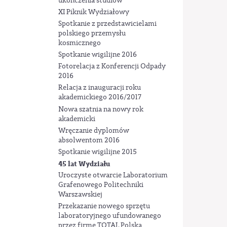
ukończenia studiów
XI Piknik Wydziałowy
Spotkanie z przedstawicielami
polskiego przemysłu
kosmicznego
Spotkanie wigilijne 2016
Fotorelacja z Konferencji Odpady
2016
Relacja z inauguracji roku
akademickiego 2016/2017
Nowa szatnia na nowy rok
akademicki
Wręczanie dyplomów
absolwentom 2016
Spotkanie wigilijne 2015
45 lat Wydziału
Uroczyste otwarcie Laboratorium
Grafenowego Politechniki
Warszawskiej
Przekazanie nowego sprzętu
laboratoryjnego ufundowanego
przez firmę TOTAL Polska