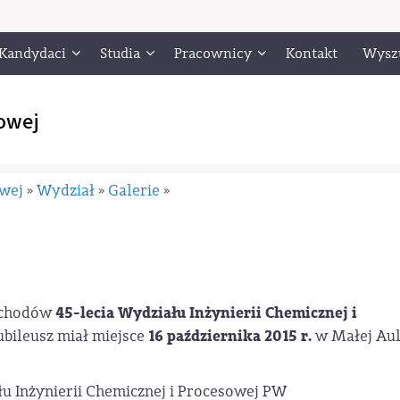
Kandydaci
Studia
Pracownicy
Kontakt
Wysz
owej
owej
Wydział
Galerie
»
»
»
45-lecia Wydziału Inżynierii Chemicznej i
obchodów
16 października 2015 r.
Jubileusz miał miejsce
w Małej Aul
u Inżynierii Chemicznej i Procesowej PW