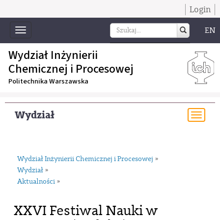
Login
EN
Toggle
navigation
Wydział Inżynierii
Chemicznej i Procesowej
Politechnika Warszawska
Wydział
Togg
navi
Wydział Inżynierii Chemicznej i Procesowej
»
Wydział
»
Aktualności
»
XXVI Festiwal Nauki w