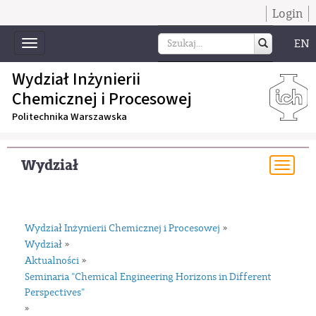
Login
EN
Toggle
navigation
Wydział Inżynierii
Chemicznej i Procesowej
Politechnika Warszawska
Wydział
Togg
navi
Wydział Inżynierii Chemicznej i Procesowej
»
Wydział
»
Aktualności
»
Seminaria "Chemical Engineering Horizons in Different
Perspectives"
»