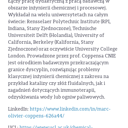
Łączy pracę dydaktyczną z pracą badawczą w
obszarze inżynierii chemicznej i procesowej.
Wykładał na wielu uniwersytetach na całym
świecie: Rensselaer Polytechnic Institute (RPI,
Indiana, Stany Zjednoczone), Technische
Universiteit Delft (Holandia), University of
California, Berkeley (Kalifornia, Stany
Zjednoczone) oraz oczywiście University College
London. Prowadzone przez prof. Coppensa CNIE
jest ośrodkiem badawczym przekraczającym
granice dyscyplin, rozwiązując problemy
klasycznej inżynierii chemicznej z zakresu na
przykład katalizy czy złóż fluidalnych, jak i
zagadnień dotyczących immunoterapii,
odzyskiwania wody lub ogniw paliwowych.
LinkedIn:
https://www.linkedin.com/in/marc-
olivier-coppens-626a44/
UCL:
https://www.ucl.ac.uk/chemical-