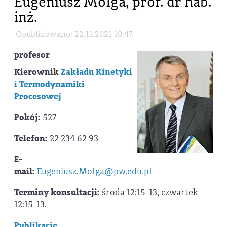
Eugeniusz Molga, prof. dr hab.
inż.
Opublikowano: 22.11.2021 10:47
profesor
Kierownik
Zakładu Kinetyki
i Termodynamiki
Procesowej
Pokój:
527
Telefon:
22 234 62 93
E-
mail:
Eugeniusz.Molga@pw.edu.pl
Terminy konsultacji:
środa 12:15-13, czwartek
12:15-13.
Publikacje