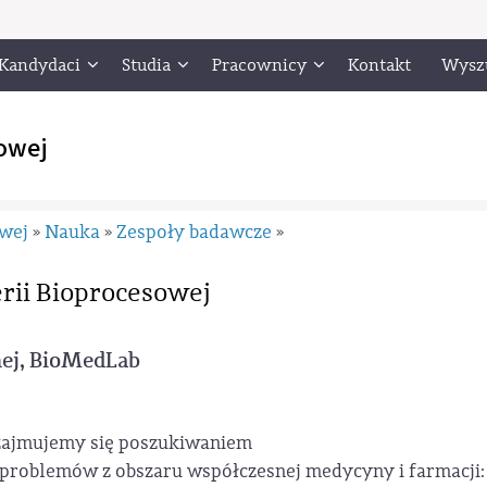
Kandydaci
Studia
Pracownicy
Kontakt
Wysz
owej
owej
Nauka
Zespoły badawcze
»
»
»
erii Bioprocesowej
nej, BioMedLab
 zajmujemy się poszukiwaniem
 problemów z obszaru współczesnej medycyny i farmacji: