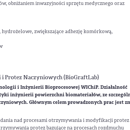
w, obniżaniem inwazyjności sprzętu medycznego oraz
, hydrożelowe, zwiększające adhezję komórkową,
ów
 i Protez Naczyniowych (BioGraftLab)
ologii i Inżynierii Bioprocesowej WIChiP. Działalność
yki inżynierii powierzchni biomateriałów, ze szczegó
zyniowych. Głównym celem prowadzonych prac jest z
adania nad procesami otrzymywania i modyfikacji protez
rzymywania protez bazujące na procesach rozdmuchu