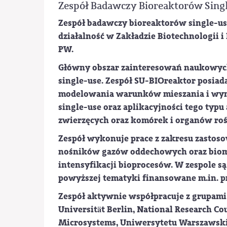
Zespół Badawczy Bioreaktorów Sing
Zespół badawczy bioreaktorów single-us
działalność w Zakładzie Biotechnologii 
PW.
Główny obszar zainteresowań naukowych
single-use. Zespół SU-BIOreaktor posiad
modelowania warunków mieszania i wym
single-use oraz aplikacyjności tego ty
zwierzęcych oraz komórek i organów roś
Zespół wykonuje prace z zakresu zastos
nośników gazów oddechowych oraz biom
intensyfikacji bioprocesów. W zespole s
powyższej tematyki finansowane m.in. p
Zespół aktywnie współpracuje z grupami
Universität Berlin, National Research Cou
Microsystems, Uniwersytetu Warszawsk