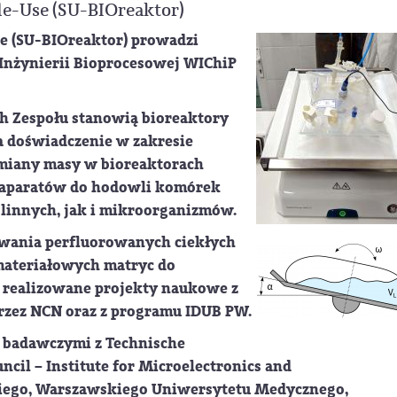
le-Use (SU-BIOreaktor)
e (SU-BIOreaktor) prowadzi
i Inżynierii Bioprocesowej WIChiP
 Zespołu stanowią bioreaktory
a doświadczenie w zakresie
iany masy w bioreaktorach
pu aparatów do hodowli komórek
linnych, jak i mikroorganizmów.
owania perfluorowanych ciekłych
ateriałowych matryc do
ą realizowane projekty naukowe z
rzez NCN oraz z programu IDUB PW.
 badawczymi z Technische
ncil – Institute for Microelectronics and
iego, Warszawskiego Uniwersytetu Medycznego,