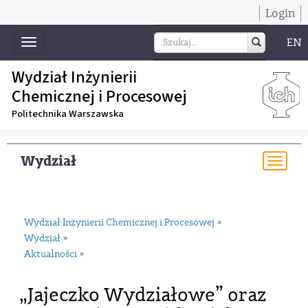
Login
EN
Toggle
navigation
Wydział Inżynierii
Chemicznej i Procesowej
Politechnika Warszawska
Wydział
Togg
navi
Wydział Inżynierii Chemicznej i Procesowej
»
Wydział
»
Aktualności
»
„Jajeczko Wydziałowe” oraz