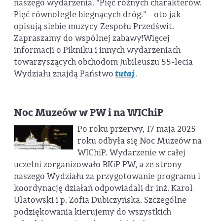
naszego wydarzenia. "Pięć różnych charakterów.
Pięć równolegle biegnących dróg." - oto jak
opisują siebie muzycy Zespołu Przedświt.
Zapraszamy do wspólnej zabawy!Więcej
informacji o Pikniku i innych wydarzeniach
towarzyszących obchodom Jubileuszu 55-lecia
Wydziału znajdą Państwo
tutaj
.
Noc Muzeów w PW i na WIChiP
Po roku przerwy, 17 maja 2025
roku odbyła się Noc Muzeów na
WIChiP. Wydarzenie w całej
uczelni zorganizowało BKiP PW, a ze strony
naszego Wydziału za przygotowanie programu i
koordynację działań odpowiadali dr inż. Karol
Ulatowski i p. Zofia Dubiczyńska. Szczególne
podziękowania kierujemy do wszystkich