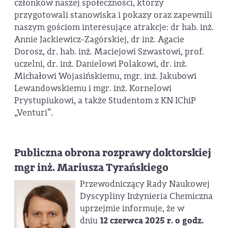
członków naszej społeczności, którzy
przygotowali stanowiska i pokazy oraz zapewnili
naszym gościom interesujące atrakcje: dr hab. inż.
Annie Jackiewicz-Zagórskiej, dr inż. Agacie
Dorosz, dr. hab. inż. Maciejowi Szwastowi, prof.
uczelni, dr. inż. Danielowi Polakowi, dr. inż.
Michałowi Wojasińskiemu, mgr. inż. Jakubowi
Lewandowskiemu i mgr. inż. Kornelowi
Prystupiukowi, a także Studentom z KN IChiP
„Venturi”.
Publiczna obrona rozprawy doktorskiej
mgr inż. Mariusza Tyrańskiego
Przewodniczący Rady Naukowej
Dyscypliny Inżynieria Chemiczna
uprzejmie informuje, że w
dniu
12 czerwca 2025 r. o godz.