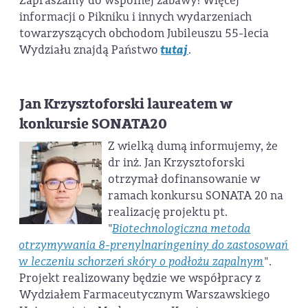
Zapraszamy do wspólnej zabawy! Więcej
informacji o Pikniku i innych wydarzeniach
towarzyszących obchodom Jubileuszu 55-lecia
Wydziału znajdą Państwo
tutaj
.
Jan Krzysztoforski laureatem w
konkursie SONATA20
Z wielką dumą informujemy, że
dr inż. Jan Krzysztoforski
otrzymał dofinansowanie w
ramach konkursu SONATA 20 na
realizację projektu pt.
"
Biotechnologiczna metoda
otrzymywania 8-prenylnaringeniny do zastosowań
w leczeniu schorzeń skóry o podłożu zapalnym
".
Projekt realizowany będzie we współpracy z
Wydziałem Farmaceutycznym Warszawskiego