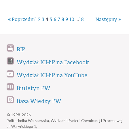
« Poprzedni
1
2
3
4
5
6
7
8
9
10
...
18
Następny »
BIP
Wydział ICHiP na Facebook
Wydział ICHiP na YouTube
Biuletyn PW
Baza Wiedzy PW
© 1998-2026
Politechnika Warszawska, Wydział Inżynierii Chemicznej i Procesowej
ul. Waryńskiego 1,