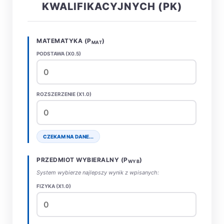
KWALIFIKACYJNYCH (PK)
MATEMATYKA (P
)
MAT
PODSTAWA (X0.5)
ROZSZERZENIE (X1.0)
CZEKAM NA DANE...
PRZEDMIOT WYBIERALNY (P
)
WYB
System wybierze najlepszy wynik z wpisanych:
FIZYKA (X1.0)