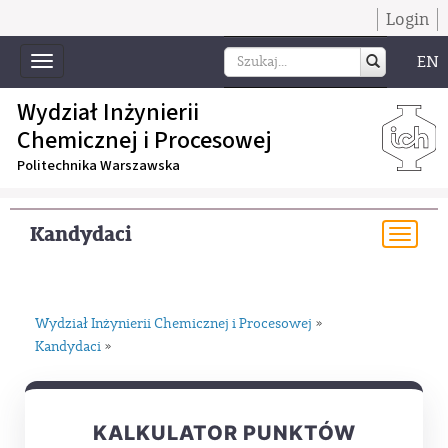
Login
EN
Toggle
navigation
Wydział Inżynierii
Chemicznej i Procesowej
Politechnika Warszawska
Kandydaci
Togg
navi
Wydział Inżynierii Chemicznej i Procesowej
»
Kandydaci
»
KALKULATOR PUNKTÓW