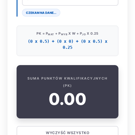
CZEKAM NA DANE...
PK = P
+ P
X W + P
X 0.25
MAT
WYB
JO
(0 x 0.5) + (0 x 0) + (0 x 0.5) x
0.25
SUMA PUNKTÓW KWALIFIKACYJNYCH
(PK)
0.00
WYCZYŚĆ WSZYSTKO