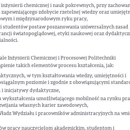
 inżynierii chemicznej i nauk pokrewnych, przy zachowa
a, zapewniającego zdobycie rzetelnej wiedzy oraz umiejęt
jowym i międzynarodowym ryku pracy,
i studentów postaw poszanowania uniwersalnych zasad
lerancji światopoglądowej, etyki naukowej oraz dydaktycz
ialności.
le Inżynierii Chemicznej i Procesowej Politechniki
pienie takich elementów procesu kształcenia, jak:
ktycznych, w tym kształtowania wiedzy, umiejętności i
siągalnym poziomie i zgodnie z obowiązującymi standar
 i inicjatywy dydaktyczne,
 wykształcenia umożliwiającego mobilność na rynku pr
zwijania własnych karier zawodowych,
 Władz Wydziału i pracowników administracyjnych na wni
w pracy nauczycielom akademickim, studentom i