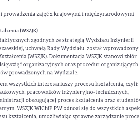
w i prowadzenia zajęć z krajowymi i międzynarodowymi
tałcenia (WSZJK)
daktycznych zgodnych ze strategią Wydziału Inżynierii
rszawskiej, uchwałą Rady Wydziału, został wprowadzony
ształcenia (WSZJK). Dokumentacja WSZJK stanowi zbiór
dsięwzięć organizacyjnych oraz procedur organizujących
diów prowadzonych na Wydziale.
 wszystkich interesariuszy procesu kształcenia, czyli:
naukowych, pracowników inżynieryjno-technicznych,
nistracji obsługującej proces kształcenia oraz studentó
 samym, WSZJK WIChiP PW odnosi się do wszystkich aspe
esu kształcenia, umożliwiając sprawne zarządzanie proc