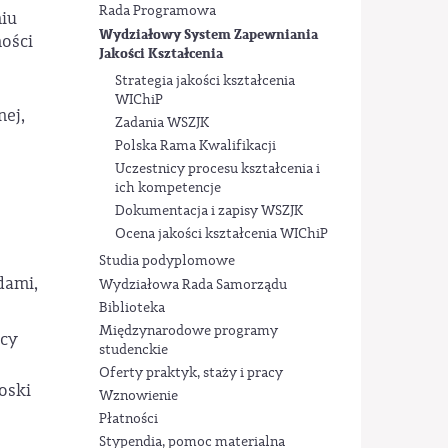
Rada Programowa
niu
Wydziałowy System Zapewniania
ności
Jakości Kształcenia
Strategia jakości kształcenia
WIChiP
nej,
Zadania WSZJK
Polska Rama Kwalifikacji
Uczestnicy procesu kształcenia i
ich kompetencje
Dokumentacja i zapisy WSZJK
Ocena jakości kształcenia WIChiP
Studia podyplomowe
dami,
Wydziałowa Rada Samorządu
Biblioteka
Międzynarodowe programy
acy
studenckie
Oferty praktyk, staży i pracy
oski
Wznowienie
Płatności
Stypendia, pomoc materialna