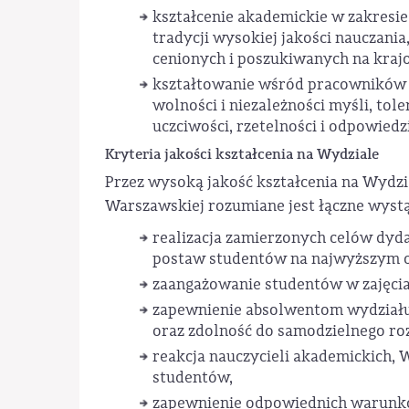
kształcenie akademickie w zakresie
tradycji wysokiej jakości nauczani
cenionych i poszukiwanych na kra
kształtowanie wśród pracowników 
wolności i niezależności myśli, to
uczciwości, rzetelności i odpowiedz
Kryteria jakości kształcenia na Wydziale
Przez wysoką jakość kształcenia na Wydzia
Warszawskiej rozumiane jest łączne wystą
realizacja zamierzonych celów dyda
postaw studentów na najwyższym o
zaangażowanie studentów w zajęcia
zapewnienie absolwentom wydziału
oraz zdolność do samodzielnego ro
reakcja nauczycieli akademickich,
studentów,
zapewnienie odpowiednich warunkó