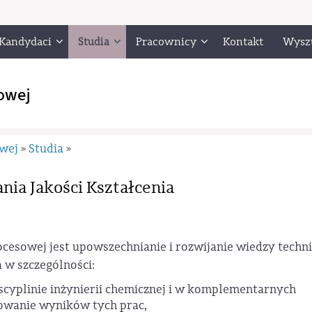
Kandydaci
Studia
Pracownicy
Kontakt
Wysz
owej
owej
Studia
»
»
ia Jakości Kształcenia
ocesowej jest upowszechnianie i rozwijanie wiedzy techni
a w szczególności:
cyplinie inżynierii chemicznej i w komplementarnych
zowanie wyników tych prac,