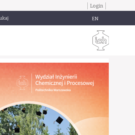
Login
ukaj
EN