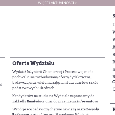
WIĘCEJ AKTUALNOŚCI
W
W
A
B
B
Oferta Wydziału
I
Wydział Inżynierii Chemicznej i Procesowej może
R
pochwalić się rozbudowaną ofertą dydaktyczną,
C
badawczą oraz wieloma zajęciami dla uczniów szkół
mi
podstawowych i średnich.
O
Kandydatów na studia na Wydziale zapraszamy do
Kandydaci
informatora
zakładki
oraz do przejrzenia
.
Zespoły
Współpracę badawczą chętnie nawiążą nasze
Badawcze
, zaś ogólny profil naukowy Wydziału