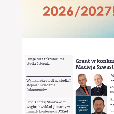
Druga tura rekrutacji na
Grant w konkur
studia I stopnia
Macieja Szwast
Mi
Wyniki rekrutacji na studia I
o
stopnia i składanie
p
dokumentów
st
Pr
Prof. Andrzej Stankiewicz
pa
wygłosił wykład plenarny w
dr
ramach konferencji UCRA4