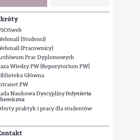
WIĘCEJ
Skróty
USOSweb
ebmail (Studenci)
ebmail (Pracownicy)
rchiwum Prac Dyplomowych
aza Wiedzy PW (Repozytorium PW)
iblioteka Główna
ntranet PW
ada Naukowa Dyscypliny
Inżynieria
hemiczna
ferty praktyk i pracy dla studentów
Kontakt