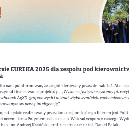
sie EUREKA 2025 dla zespołu pod kierownict
a
ło nam poinformować, że zespół kierowany przez dr. hab. inż. Macieja 
trzymał finansowanie
projektu pt.
„Wysoce efektywne systemy filtracy
owłokach AgXX–grafenowych i ultradźwiękowym/elektrochemicznym
erowanym sztuczną inteligencją”.
ojekt będzie realizowany przez konsorcjum, którego liderem jest Poli
rtnerem firma Polymemtech sp. z o.o. W skład zespołu z naszego Wy
 hab. inż. Andrzej Krasiński, prof. uczelni oraz dr inż. Daniel Polak.