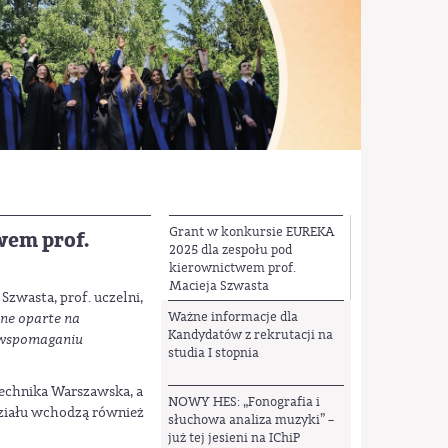
Grant w konkursie EUREKA
wem prof.
2025 dla zespołu pod
kierownictwem prof.
Macieja Szwasta
Szwasta, prof. uczelni,
Ważne informacje dla
jne oparte na
Kandydatów z rekrutacji na
 wspomaganiu
studia I stopnia
technika Warszawska, a
NOWY HES: „Fonografia i
działu wchodzą również
słuchowa analiza muzyki” –
już tej jesieni na IChiP