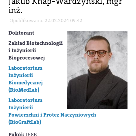
Jakub Knap-Wardzyński, mgr
inż.
Opublikowano: 22.02.2024 09:42
Doktorant
Zakład Biotechnologii
i Inżynierii
Bioprocesowej
Laboratorium
Inżynierii
Biomedycznej
(BioMedLab)
Laboratorium
Inżynierii
Powierzchni i Protez Naczyniowych
(BioGraftLab)
Pokój
:
168B