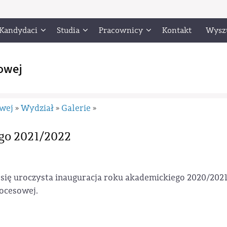
Kandydaci
Studia
Pracownicy
Kontakt
Wysz
owej
owej
Wydział
Galerie
»
»
»
go 2021/2022
a się uroczysta inauguracja roku akademickiego 2020/2021
rocesowej.