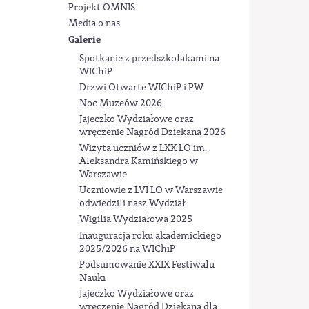
Projekt OMNIS
Media o nas
Galerie
Spotkanie z przedszkolakami na
WIChiP
Drzwi Otwarte WIChiP i PW
Noc Muzeów 2026
Jajeczko Wydziałowe oraz
wręczenie Nagród Dziekana 2026
Wizyta uczniów z LXX LO im.
Aleksandra Kamińskiego w
Warszawie
Uczniowie z LVI LO w Warszawie
odwiedzili nasz Wydział
Wigilia Wydziałowa 2025
Inauguracja roku akademickiego
2025/2026 na WIChiP
Podsumowanie XXIX Festiwalu
Nauki
Jajeczko Wydziałowe oraz
wręczenie Nagród Dziekana dla