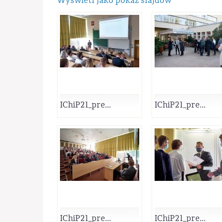
Wyświetl jako pokaz slajdów
IChiP21_pre...
IChiP21_pre...
IChiP21_pre...
IChiP21_pre...