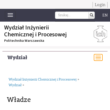
Login
EN
Toggle
navigation
Wydział Inżynierii
Chemicznej i Procesowej
Politechnika Warszawska
Wydział
Togg
navi
Wydział Inżynierii Chemicznej i Procesowej
»
Wydział
»
Władze