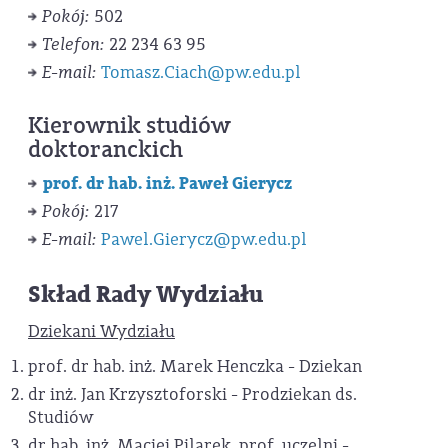
Pokój:
502
Telefon:
22 234 63 95
E-mail:
Tomasz.Ciach@pw.edu.pl
Kierownik studiów
doktoranckich
prof. dr hab. inż. Paweł Gierycz
Pokój:
217
E-mail:
Pawel.Gierycz@pw.edu.pl
Skład Rady Wydziału
Dziekani Wydziału
prof. dr hab. inż. Marek Henczka - Dziekan
dr inż. Jan Krzysztoforski - Prodziekan ds.
Studiów
dr hab. inż. Maciej Pilarek, prof. uczelni -