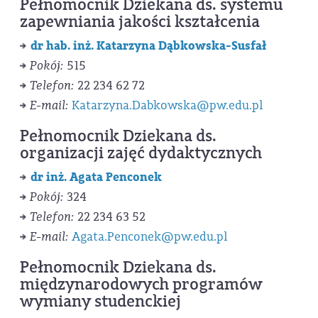
Pełnomocnik Dziekana ds. systemu
zapewniania jakości kształcenia
dr hab. inż. Katarzyna Dąbkowska-Susfał
Pokój:
515
Telefon:
22 234 62 72
E-mail:
Katarzyna.Dabkowska@pw.edu.pl
Pełnomocnik Dziekana ds.
organizacji zajęć dydaktycznych
dr inż. Agata Penconek
Pokój:
324
Telefon:
22 234 63 52
E-mail:
Agata.Penconek@pw.edu.pl
Pełnomocnik Dziekana ds.
międzynarodowych programów
wymiany studenckiej