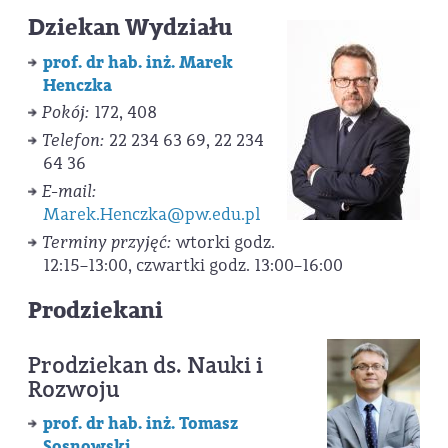
Dziekan Wydziału
prof. dr hab. inż. Marek
Henczka
Pokój:
172, 408
Telefon:
22 234 63 69, 22 234
64 36
E-mail:
Marek.Henczka@pw.edu.pl
Terminy przyjęć:
wtorki godz.
12:15–13:00, czwartki godz. 13:00–16:00
Prodziekani
Prodziekan ds. Nauki i
Rozwoju
prof. dr hab. inż. Tomasz
Sosnowski