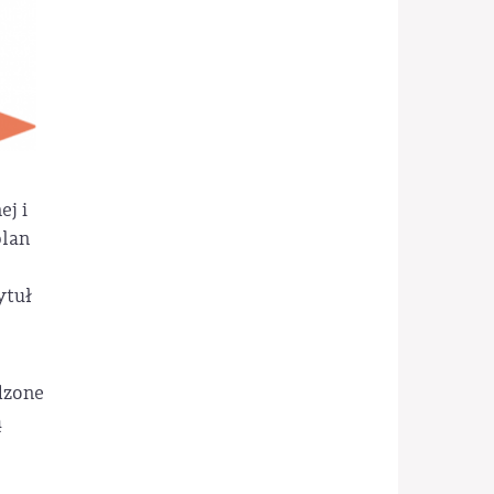
ej i
plan
ytuł
dzone
ą