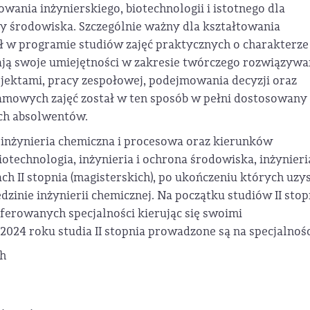
nia inżynierskiego, biotechnologii i istotnego dla
y środowiska. Szczególnie ważny dla kształtowania
ł w programie studiów zajęć praktycznych o charakterze
ają swoje umiejętności w zakresie twórczego rozwiązywa
jektami, pracy zespołowej, podejmowania decyzji oraz
ramowych zajęć został w ten sposób w pełni dostosowany
ch absolwentów.
 inżynieria chemiczna i procesowa oraz kierunków
otechnologia, inżynieria i ochrona środowiska, inżynieri
h II stopnia (magisterskich), po ukończeniu których uzy
zinie inżynierii chemicznej. Na początku studiów II stop
oferowanych specjalności kierując się swoimi
024 roku studia II stopnia prowadzone są na specjalnośc
ch