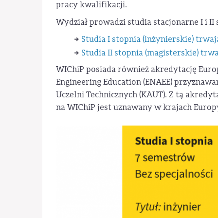
pracy kwalifikacji.
Wydział prowadzi studia stacjonarne I i II
Studia I stopnia (inżynierskie) trwa
Studia II stopnia (magisterskie) trwa
WIChiP posiada również akredytację Euro
Engineering Education (ENAEE) przyznawa
Uczelni Technicznych (KAUT). Z tą akredy
na WIChiP jest uznawany w krajach Europ