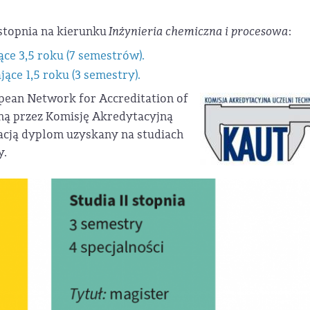
 stopnia na kierunku
Inżynieria chemiczna i procesowa
:
jące 3,5 roku (7 semestrów).
jące 1,5 roku (3 semestry).
pean Network for Accreditation of
ną przez Komisję Akredytacyjną
tacją dyplom uzyskany na studiach
y.