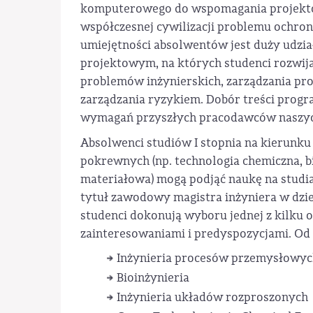
komputerowego do wspomagania projektowa
współczesnej cywilizacji problemu ochron
umiejętności absolwentów jest duży udzia
projektowym, na których studenci rozwij
problemów inżynierskich, zarządzania pro
zarządzania ryzykiem. Dobór treści prog
wymagań przyszłych pracodawców naszy
Absolwenci studiów I stopnia na kierunku
pokrewnych (np. technologia chemiczna, bi
materiałowa) mogą podjąć naukę na studiac
tytuł zawodowy magistra inżyniera w dzied
studenci dokonują wyboru jednej z kilku 
zainteresowaniami i predyspozycjami. Od 2
Inżynieria procesów przemysłowy
Bioinżynieria
Inżynieria układów rozproszonych