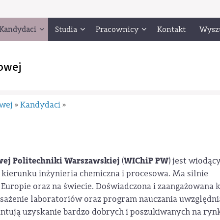
Kandydaci
Studia
Pracownicy
Kontakt
Wysz
owej
owej
Kandydaci
»
»
wej Politechniki Warszawskiej
WIChiP PW
(
) jest wiodą
ierunku inżynieria chemiczna i procesowa. Ma silnie
Europie oraz na świecie. Doświadczona i zaangażowana 
żenie laboratoriów oraz program nauczania uwzględni
antują uzyskanie bardzo dobrych i poszukiwanych na ryn