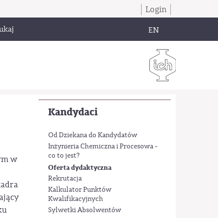
Login
ukaj
EN
Kandydaci
Od Dziekana do Kandydatów
Inżynieria Chemiczna i Procesowa -
co to jest?
cym w
Oferta dydaktyczna
Rekrutacja
kadra
Kalkulator Punktów
ający
Kwalifikacyjnych
ku
Sylwetki Absolwentów