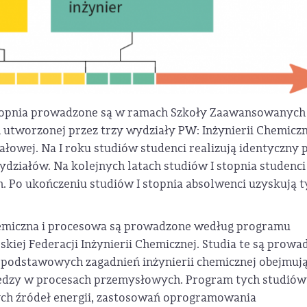
 stopnia prowadzone są w ramach Szkoły Zaawansowanych
utworzonej przez trzy wydziały PW: Inżynierii Chemiczn
ałowej. Na I roku studiów studenci realizują identyczny 
działów. Na kolejnych latach studiów I stopnia studenci
 Po ukończeniu studiów I stopnia absolwenci uzyskują t
chemiczna i procesowa są prowadzone według programu
iej Federacji Inżynierii Chemicznej. Studia te są prowa
z podstawowych zagadnień inżynierii chemicznej obejmuj
edzy w procesach przemysłowych. Program tych studiów
ch źródeł energii, zastosowań oprogramowania