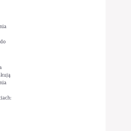
nia
 do
a
skują
nia
iach: