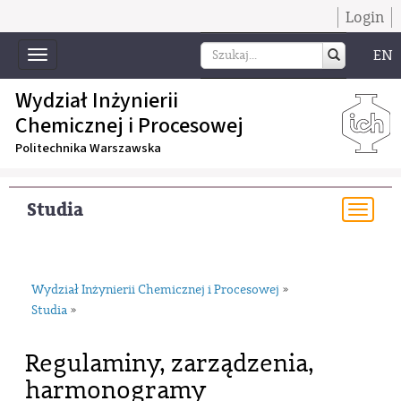
Login
EN
Toggle
navigation
Wydział Inżynierii
Chemicznej i Procesowej
Politechnika Warszawska
Studia
Togg
navi
Wydział Inżynierii Chemicznej i Procesowej
»
Studia
»
Regulaminy, zarządzenia,
harmonogramy