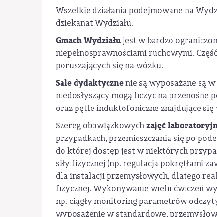
Wszelkie działania podejmowane na Wydz
dziekanat Wydziału.
Gmach Wydziału
jest w bardzo ograniczo
niepełnosprawnościami ruchowymi. Część s
poruszających się na wózku.
Sale dydaktyczne
nie są wyposażane są w p
niedosłyszący mogą liczyć na przenośne pę
oraz pętle induktofoniczne znajdujące się
zajęć laboratoryj
Szereg obowiązkowych
przypadkach, przemieszczania się po pod
do której dostęp jest w niektórych przy
siły fizycznej (np. regulacja pokrętłami
dla instalacji przemysłowych, dlatego re
fizycznej. Wykonywanie wielu ćwiczeń wym
np. ciągły monitoring parametrów odczyt
wyposażenie w standardowe, przemysłowe