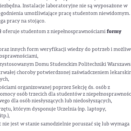
iezbędna. Instalacje laboratoryjne nie są wyposażone w
dogodnienia umożliwiające pracę studentom niewidomym.
a pracy na stojąco.
formy
ł oferuje studentom z niepełnosprawnościami
raz innych form weryfikacji wiedzy do potrzeb i możliw
nosprawnościami,
zystosowanym Domu Studenckim Politechniki Warszawsk
otrwałej choroby potwierdzonej zaświadczeniem lekarski
ych,
ściami organizowanej poprzez Sekcję ds. osób z
omocy osób trzecich dla studentów z niepełnosprawnoś
ego dla osób niesłyszących lub niedosłyszących,
zętu, którym dysponuje Uczelnia (np. laptopy,
tp.),
t nie jest w stanie samodzielnie poruszać się lub wymaga