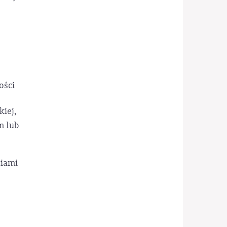
ości
iej,
m lub
ciami