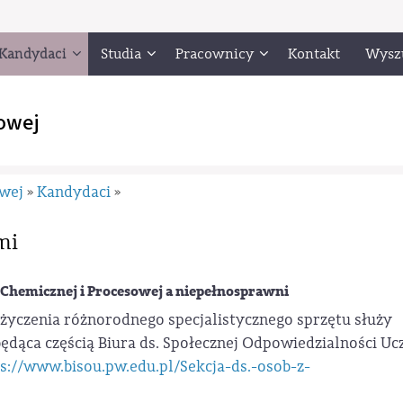
Kandydaci
Studia
Pracownicy
Kontakt
Wysz
owej
owej
Kandydaci
»
»
mi
 Chemicznej i Procesowej a niepełnosprawni
yczenia różnorodnego specjalistycznego sprzętu służy
ędąca częścią Biura ds. Społecznej Odpowiedzialności Uc
s://www.bisou.pw.edu.pl/Sekcja-ds.-osob-z-