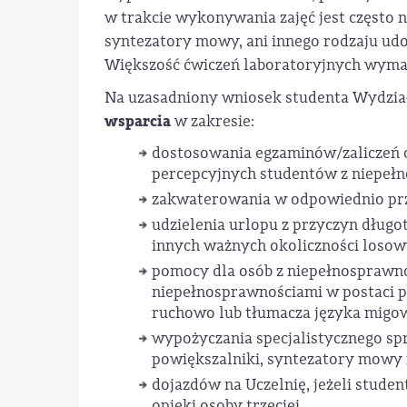
w trakcie wykonywania zajęć jest często n
syntezatory mowy, ani innego rodzaju u
Większość ćwiczeń laboratoryjnych wymag
Na uzasadniony wniosek studenta Wydzia
wsparcia
w zakresie:
dostosowania egzaminów/zaliczeń o
percepcyjnych studentów z niepeł
zakwaterowania w odpowiednio pr
udzielenia urlopu z przyczyn dług
innych ważnych okoliczności losow
pomocy dla osób z niepełnosprawno
niepełnosprawnościami w postaci p
ruchowo lub tłumacza języka migow
wypożyczania specjalistycznego spr
powiększalniki, syntezatory mowy i
dojazdów na Uczelnię, jeżeli studen
opieki osoby trzeciej,