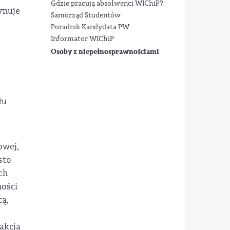
Gdzie pracują absolwenci WIChiP?
ynuje
Samorząd Studentów
Poradnik Kandydata PW
Informator WIChiP
Osoby z niepełnosprawnościami
łu
owej,
sto
ch
ności
cą,
akcja