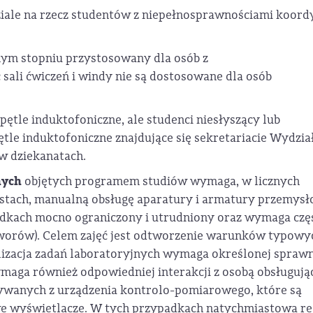
iale na rzecz studentów z niepełnosprawnościami koord
nym stopniu przystosowany dla osób z
ali ćwiczeń i windy nie są dostosowane dla osób
ętle induktofoniczne, ale studenci niesłyszący lub
tle induktofoniczne znajdujące się sekretariacie Wydzia
 w dziekanatach.
nych
objętych programem studiów wymaga, w licznych
estach, manualną obsługę aparatury i armatury przemysł
padkach mocno ograniczony i utrudniony oraz wymaga czę
 zaworów). Celem zajęć jest odtworzenie warunków typowy
alizacja zadań laboratoryjnych wymaga określonej spraw
aga również odpowiedniej interakcji z osobą obsługują
ywanych z urządzenia kontrolo-pomiarowego, które są
 wyświetlacze. W tych przypadkach natychmiastowa re