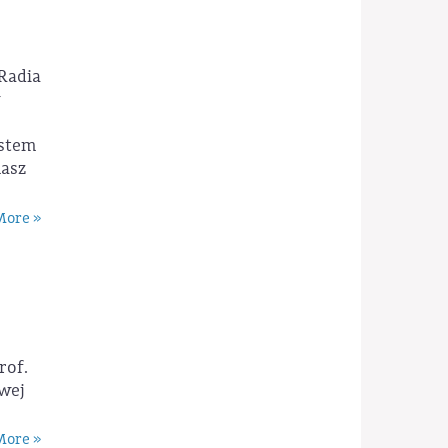
 Radia
ystem
masz
ore »
rof.
owej
ore »