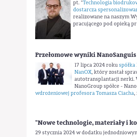
pt. "
Technologia biodrukow
dostarcza spersonalizowan
realizowane na naszym Wy
pracującego pod opieką pr
Przełomowe wyniki NanoSanguis
17 lipca 2024 roku
spółka
NanOX
, który został sp
autotransplantacji nerki.
NanoGroup spółce - Nano
wdrożeniowej profesora Tomasza Ciacha
,
"Nowe technologie, materiały i k
29 stycznia 2024 w dodatku jednodniowym