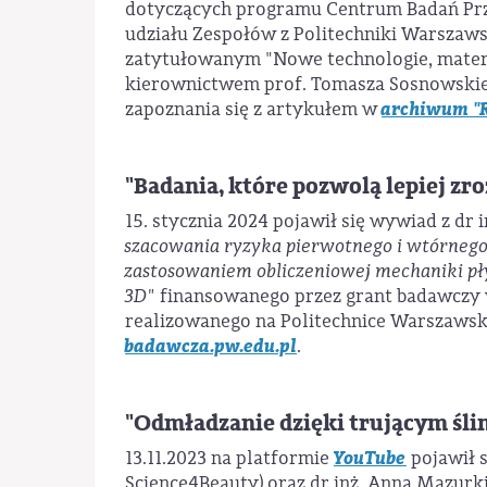
dotyczących programu Centrum Badań Prze
udziału Zespołów z Politechniki Warszaws
zatytułowanym "Nowe technologie, materia
kierownictwem prof. Tomasza Sosnowskieg
archiwum "R
zapoznania się z artykułem w
"Badania, które pozwolą lepiej zro
15. stycznia 2024 pojawił się wywiad z dr
szacowania ryzyka pierwotnego i wtórnego
zastosowaniem obliczeniowej mechaniki p
3D"
finansowanego przez grant badawczy 
realizowanego na Politechnice Warszawski
badawcza.pw.edu.pl
.
"Odmładzanie dzięki trującym śl
YouTube
13.11.2023 na platformie
pojawił s
Science4Beauty) oraz dr inż. Anna Mazurki