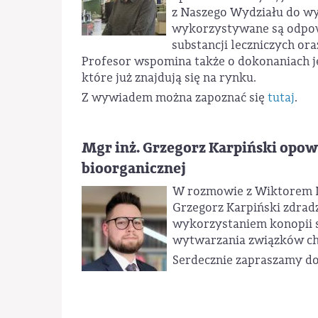
z Naszego Wydziału do wy
wykorzystywane są odpow
substancji leczniczych o
Profesor wspomina także o dokonaniach j
które już znajdują się na rynku.
Z wywiadem można zapoznać się
tutaj
.
Mgr inż. Grzegorz Karpiński opow
bioorganicznej
W rozmowie z Wiktorem Ni
Grzegorz Karpiński zdrad
wykorzystaniem konopii si
wytwarzania związków c
Serdecznie zapraszamy d