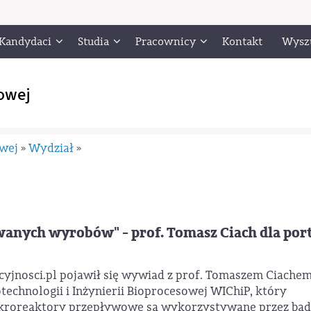
Kandydaci
Studia
Pracownicy
Kontakt
Wysz
owej
owej
Wydział
»
»
anych wyrobów" - prof. Tomasz Ciach dla por
yjnosci.pl pojawił się wywiad z prof. Tomaszem Ciachem
echnologii i Inżynierii Bioprocesowej WIChiP, który
mikroreaktory przepływowe są wykorzystywane przez ba