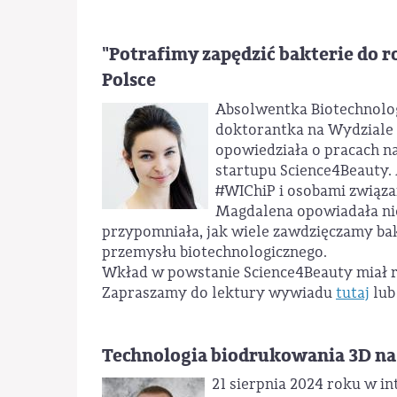
"Potrafimy zapędzić bakterie do 
Polsce
Absolwentka Biotechnolo
doktorantka na Wydziale 
opowiedziała o pracach n
startupu Science4Beauty.
#WIChiP i osobami związ
Magdalena opowiadała nie
przypomniała, jak wiele zawdzięczamy bak
przemysłu biotechnologicznego.
Wkład w powstanie Science4Beauty miał r
Zapraszamy do lektury wywiadu
tutaj
lu
Technologia biodrukowania 3D n
21 sierpnia 2024 roku w 