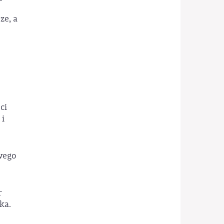
ze, a
ci
 i
wego
r
ka.