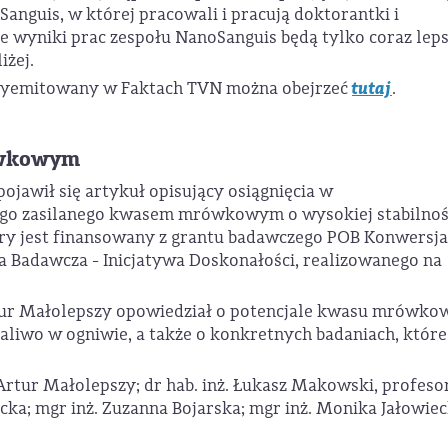
Sanguis, w której pracowali i pracują doktorantki i
e wyniki prac zespołu NanoSanguis będą tylko coraz leps
iżej.
tutaj
 wyemitowany w Faktach TVN można obejrzeć
.
ówkowym
ojawił się artykuł opisujący osiągnięcia w
go zasilanego kwasem mrówkowym o wysokiej stabilnoś
óry jest finansowany z grantu badawczego POB Konwersja
 Badawcza - Inicjatywa Doskonałości, realizowanego na
ur Małolepszy opowiedział o potencjale kwasu mrówko
aliwo w ogniwie, a także o konkretnych badaniach, które
rtur Małolepszy; dr hab. inż. Łukasz Makowski, profeso
cka; mgr inż. Zuzanna Bojarska; mgr inż. Monika Jałowiec