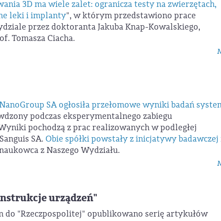
ania 3D ma wiele zalet: ogranicza testy na zwierzętach,
e leki i implanty
", w którym przedstawiono prace
dziale przez doktoranta Jakuba Knap-Kowalskiego,
of. Tomasza Ciacha.
M
 NanoGroup SA ogłosiła przełomowe wyniki badań syste
rawdzony podczas eksperymentalnego zabiegu
 Wyniki pochodzą z prac realizowanych w podległej
Sanguis SA.
Obie spółki powstały z inicjatywy badawczej 
 naukowca z Naszego Wydziału.
M
onstrukcje urządzeń"
 do "Rzeczpospolitej" opublikowano serię artykułów