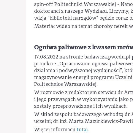
spin-off Politechniki Warszawskiej - Nano
doktoranci z naszego Wydziału. Liczymy, ż
wizja "biblioteki narządów" będzie coraz bl
Materiał wideo na temat choroby nerek
Ogniwa paliwowe z kwasem mr
17.08.2022 na stronie badawcza.pw.edu.pl p
projekcie „Opracowanie ogniwa paliwowe
działania i podwyższonej wydajności”, kt
magazynowanie energii programu Uczelnia
Politechnice Warszawskiej.
W rozmowie z redaktorem serwisu dr Art
i jego przewagach w wykorzystaniu jako p
zostały przeprowadzone i ich wynikach.
W skład zespołu badawczego wchodzą dr A
uczelni; dr inż. Marta Mazurkiewicz-Pawli
Więcej informacji
tutaj
.