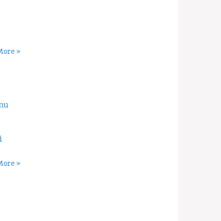
ore »
mu
i
ore »