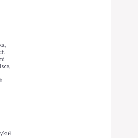
ka,
ch
mi
sce,
ż
h
tykuł