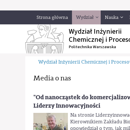
Strona główna
Wydział
Nauka
Wydział Inżynierii
Chemicznej i Proces
Politechnika Warszawska
Wydział Inżynierii Chemicznej i Proces
Media o nas
"Od nanocząstek do komercjalizow
Liderzy Innowacyjności
Na stronie Liderzyinnowac
Kierownikiem Zakładu Biot
opowiedział o tym, jak 