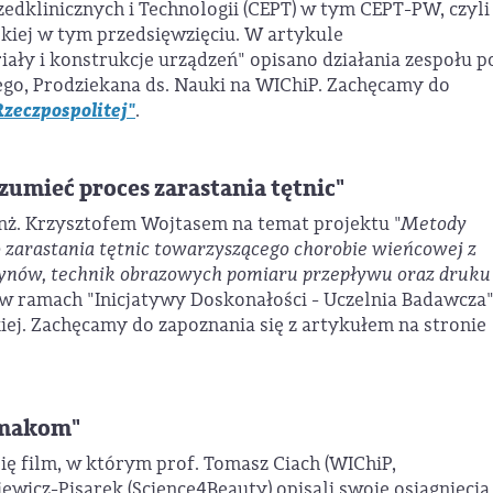
dklinicznych i Technologii (CEPT) w tym CEPT-PW, czyli
kiej w tym przedsięwzięciu. W artykule
ły i konstrukcje urządzeń" opisano działania zespołu p
o, Prodziekana ds. Nauki na WIChiP. Zachęcamy do
zeczpospolitej"
.
zumieć proces zarastania tętnic"
 inż. Krzysztofem Wojtasem na temat projektu "
Metody
 zarastania tętnic towarzyszącego chorobie wieńcowej z
łynów, technik obrazowych pomiaru przepływu oraz druku
w ramach "Inicjatywy Doskonałości - Uczelnia Badawcza
ej. Zachęcamy do zapoznania się z artykułem na stronie
imakom"
ię film, w którym prof. Tomasz Ciach (WIChiP,
ewicz-Pisarek (Science4Beauty) opisali swoje osiągnięcia