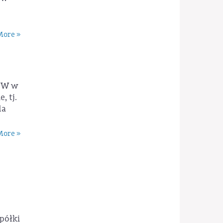
ore »
 3W w
, tj.
la
ore »
półki