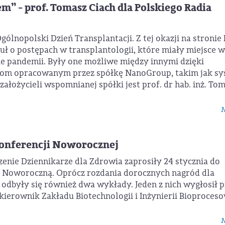
m” - prof. Tomasz Ciach dla Polskiego Radia
gólnopolski Dzień Transplantacji. Z tej okazji na stronie
kuł o postępach w transplantologii, które miały miejsce w
ie pandemii. Były one możliwe między innymi dzięki
om opracowanym przez spółkę NanoGroup, takim jak s
ałożycieli wspomnianej spółki jest prof. dr hab. inż. To
M
Konferencji Noworocznej
enie Dziennikarze dla Zdrowia zaprosiły 24 stycznia do
 Noworoczną. Oprócz rozdania dorocznych nagród dla
dbyły się również dwa wykłady. Jeden z nich wygłosił p
 kierownik Zakładu Biotechnologii i Inżynierii Bioproces
M