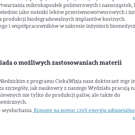
twarzania mikrokapsułek polimerowych i nanocząstek, 
iednio jako nośniki leków przeciwnowotworowych i in
raz produkcji biodegradowalnych implantów kostnych.
ego i współpracowników w zakresie inżynierii biomedycz
iada o możliwych zastosowaniach materii
edzickim z programu CiekaWizja nasz doktorant mgr in
za szczegóły, jak naukowcy z naszego Wydziału pracują n
ewnych nie tylko do produkcji paliw, ale także do
hemicznych.
o wysłuchania
Konopie
na pomoc czyli energia odnawialna
M