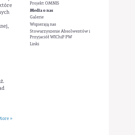
Projekt OMNIS
które
Media o nas
nych
Galerie
Wspierają nas
nej,
Stowarzyszenie Absolwentów i
Przyjaciół WIChiP PW
Linki
ż.
ad
ore »