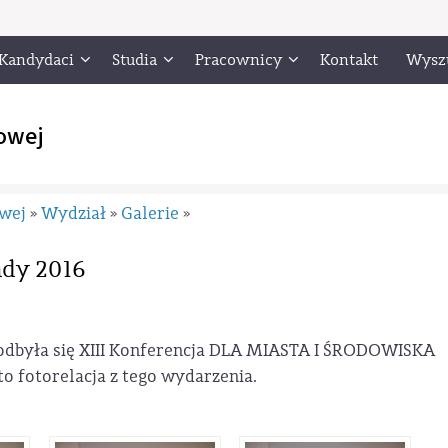
Kandydaci
Studia
Pracownicy
Kontakt
Wysz
owej
owej
Wydział
Galerie
»
»
»
ady 2016
e odbyła się XIII Konferencja DLA MIASTA I ŚRODOWISKA
 fotorelacja z tego wydarzenia.