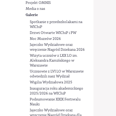
Projekt OMNIS
Media o nas
Galerie
Spotkanie z przedszkolakami na
WIChiP
Drzwi Otwarte WIChiP i PW
Noc Muzeów 2026
Jajeczko Wydziałowe oraz
wręczenie Nagród Dziekana 2026
Wizyta uczniów z LXX LO im.
Aleksandra Kamińskiego w
Warszawie
Uczniowie z LVI LO w Warszawie
odwiedzili nasz Wydział
Wigilia Wydziałowa 2025
Inauguracja roku akademickiego
2025/2026 na WIChiP
Podsumowanie XXIX Festiwalu
Nauki
Jajeczko Wydziałowe oraz
wręczenie Nagród Dziekana dla