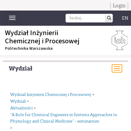
Login
EN
Toggle
navigation
Wydział Inżynierii
Chemicznej i Procesowej
Politechnika Warszawska
Wydział
Togg
navi
Wydział Inżynierii Chemicznej i Procesowej
»
Wydział
»
Aktualności
»
"A Role for Chemical Engineers in Systems Approaches to
Physiology and Clinical Medicine" - seminarium
»