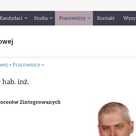
Kandydaci
Studia
Pracownicy
Kontakt
Wysz
owej
owej
Pracownicy
»
»
 hab. inż.
 Procesów Zintegrowanych