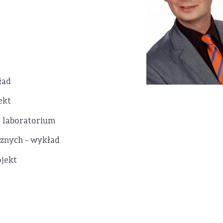
ład
ekt
 laboratorium
znych - wykład
ojekt