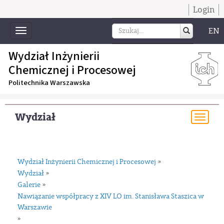
Login
EN
Toggle
navigation
Wydział Inżynierii
Chemicznej i Procesowej
Politechnika Warszawska
Wydział
Togg
navi
Wydział Inżynierii Chemicznej i Procesowej
»
Wydział
»
Galerie
»
Nawiązanie współpracy z XIV LO im. Stanisława Staszica w
Warszawie
»