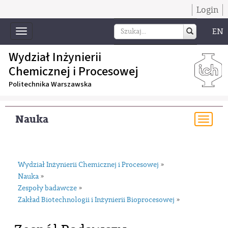
Login
EN
Toggle
navigation
Wydział Inżynierii
Chemicznej i Procesowej
Politechnika Warszawska
Nauka
Togg
navi
Wydział Inżynierii Chemicznej i Procesowej
»
Nauka
»
Zespoły badawcze
»
Zakład Biotechnologii i Inżynierii Bioprocesowej
»