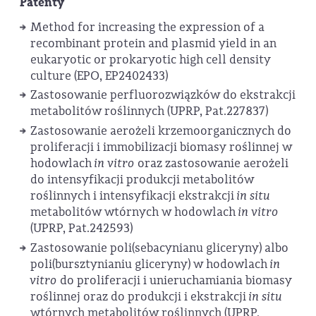
Patenty
Method for increasing the expression of a
recombinant protein and plasmid yield in an
eukaryotic or prokaryotic high cell density
culture (EPO, EP2402433)
Zastosowanie perfluorozwiązków do ekstrakcji
metabolitów roślinnych (UPRP, Pat.227837)
Zastosowanie aerożeli krzemoorganicznych do
proliferacji i immobilizacji biomasy roślinnej w
hodowlach
in vitro
oraz zastosowanie aerożeli
do intensyfikacji produkcji metabolitów
roślinnych i intensyfikacji ekstrakcji
in situ
metabolitów wtórnych w hodowlach
in vitro
(UPRP, Pat.242593)
Zastosowanie poli(sebacynianu gliceryny) albo
poli(bursztynianiu gliceryny) w hodowlach
in
vitro
do proliferacji i unieruchamiania biomasy
roślinnej oraz do produkcji i ekstrakcji
in situ
wtórnych metabolitów roślinnych (UPRP,