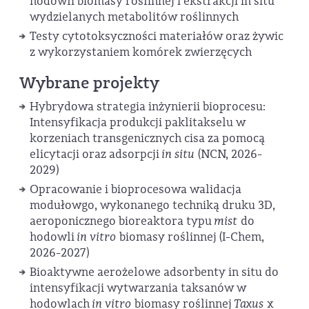
hodowli biomasy roślinnej i ekstrakcji in situ
wydzielanych metabolitów roślinnych
Testy cytotoksyczności materiałów oraz żywic
z wykorzystaniem komórek zwierzęcych
Wybrane projekty
Hybrydowa strategia inżynierii bioprocesu:
Intensyfikacja produkcji paklitakselu w
korzeniach transgenicznych cisa za pomocą
elicytacji oraz adsorpcji
in situ
(NCN, 2026-
2029)
Opracowanie i bioprocesowa walidacja
modułowgo, wykonanego techniką druku 3D,
aeroponicznego bioreaktora typu
mist
do
hodowli
in vitro
biomasy roślinnej (I-Chem,
2026-2027)
Bioaktywne aerożelowe adsorbenty in situ do
intensyfikacji wytwarzania taksanów w
hodowlach
in vitro
biomasy roślinnej
Taxus
x