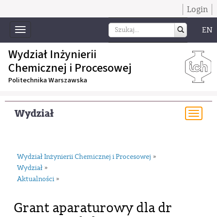
Login
EN
Toggle
navigation
Wydział Inżynierii
Chemicznej i Procesowej
Politechnika Warszawska
Wydział
Togg
navi
Wydział Inżynierii Chemicznej i Procesowej
»
Wydział
»
Aktualności
»
Grant aparaturowy dla dr