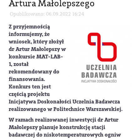
Artura Małolepszego
Opublikowano: 06.09.2022 16:24
Z przyjemnością
informujemy, że
wniosek, który złożył
dr Artur Małolepszy w
konkursie MAT-LAB-
1, został
rekomendowany do
finansowania.
Konkurs ten jest
częścią projektu
Inicjatywa Doskonałości Uczelnia Badawcza
realizowanego w Politechnice Warszawskiej.
W ramach realizowanej inwestycji dr Artur
Małolepszy planuje konstrukcję stacji
badawczej do niskotemperaturowych ogniw