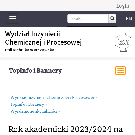
Login
EN
Toggle
navigation
Wydział Inżynierii
Chemicznej i Procesowej
Politechnika Warszawska
TopInfo i Bannery
Togg
navi
Wydział Inżynierii Chemicznej i Procesowej
»
TopInfo i Bannery
»
Wyróżnione aktualności
»
Rok akademicki 2023/2024 na