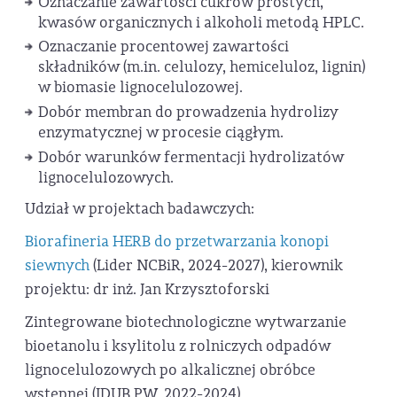
Oznaczanie zawartości cukrów prostych,
kwasów organicznych i alkoholi metodą HPLC.
Oznaczanie procentowej zawartości
składników (m.in. celulozy, hemiceluloz, lignin)
w biomasie lignocelulozowej.
Dobór membran do prowadzenia hydrolizy
enzymatycznej w procesie ciągłym.
Dobór warunków fermentacji hydrolizatów
lignocelulozowych.
Udział w projektach badawczych:
Biorafineria HERB do przetwarzania konopi
siewnych
(Lider NCBiR, 2024-2027), kierownik
projektu: dr inż. Jan Krzysztoforski
Zintegrowane biotechnologiczne wytwarzanie
bioetanolu i ksylitolu z rolniczych odpadów
lignocelulozowych po alkalicznej obróbce
wstępnej (IDUB PW, 2022-2024)