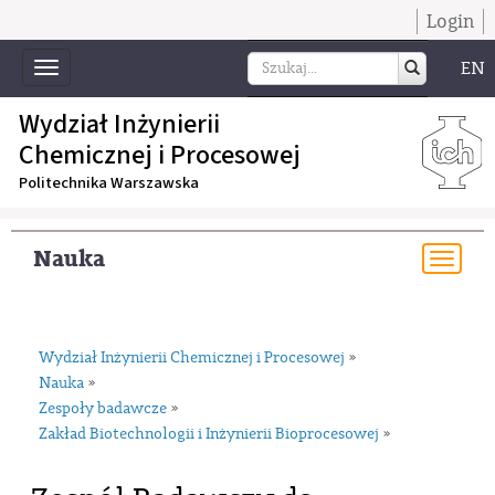
Login
EN
Toggle
navigation
Wydział Inżynierii
Chemicznej i Procesowej
Politechnika Warszawska
Nauka
Togg
navi
Wydział Inżynierii Chemicznej i Procesowej
»
Nauka
»
Zespoły badawcze
»
Zakład Biotechnologii i Inżynierii Bioprocesowej
»