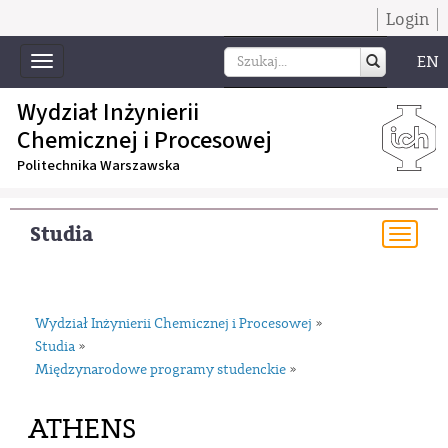
Login
EN
Toggle
navigation
Wydział Inżynierii
Chemicznej i Procesowej
Politechnika Warszawska
Studia
Togg
navi
Wydział Inżynierii Chemicznej i Procesowej
»
Studia
»
Międzynarodowe programy studenckie
»
ATHENS