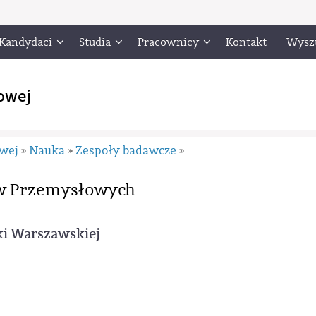
Kandydaci
Studia
Pracownicy
Kontakt
Wysz
owej
owej
Nauka
Zespoły badawcze
»
»
»
sów Przemysłowych
ki Warszawskiej