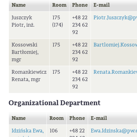
Name
Room
Phone
E-mail
Juszczyk
175
+48 22
Piotr.Juszczyk@p
Piotr, inż.
(174)
234 62
92
Kossowski
175
+48 22
Bartlomiej.Kosso
Bartłomiej,
234 62
mgr
92
Romankiewicz
175
+48 22
Renata.Romankie
Renata, mgr
234 62
92
Organizational Department
Name
Room
Phone
E-mail
Idzińska Ewa,
106
+48 22
Ewa.Idzinska@pw.e