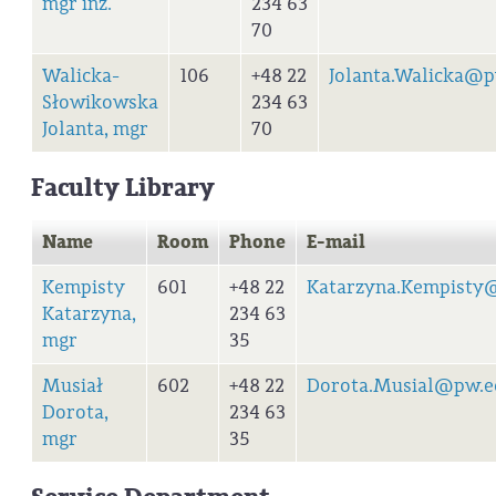
mgr inż.
234 63
70
Walicka-
106
+48 22
Jolanta.Walicka@p
Słowikowska
234 63
Jolanta, mgr
70
Faculty Library
Name
Room
Phone
E-mail
Kempisty
601
+48 22
Katarzyna.Kempisty
Katarzyna,
234 63
mgr
35
Musiał
602
+48 22
Dorota.Musial@pw.e
Dorota,
234 63
mgr
35