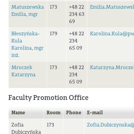
Matuszewska
173
+48 22
Emilia.Matuszews
Emilia, mgr
234 63
69
Błeszyńska-
179
+48 22
Karolina.Kula@pw
Kula
234
Karolina, mgr
65 09
inż.
Mroczek
173
+48 22
Katarzyna.Mrocz
Katarzyna
234
65 09
Faculty Promotion Office
Name
Room
Phone
E-mail
Zofia
173
Zofia.Dubiczynska
Dubiczyńska