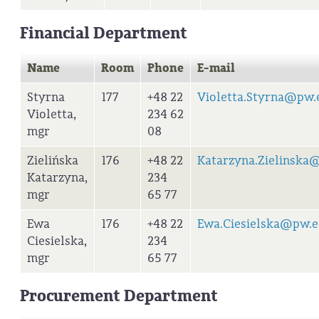
Financial Department
Name
Room
Phone
E-mail
Styrna
177
+48 22
Violetta.Styrna@pw.
Violetta,
234 62
mgr
08
Zielińska
176
+48 22
Katarzyna.Zielinska
Katarzyna,
234
mgr
65 77
Ewa
176
+48 22
Ewa.Ciesielska@pw.e
Ciesielska,
234
mgr
65 77
Procurement Department