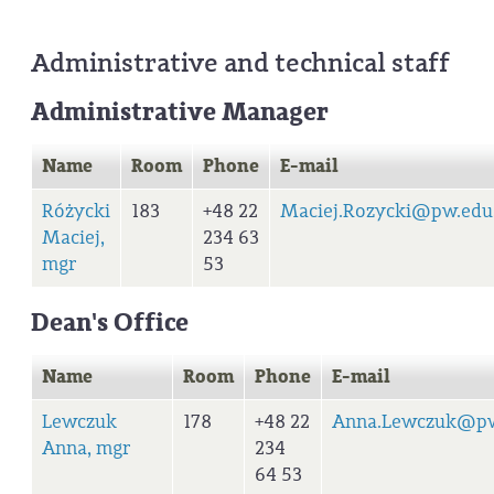
Administrative and technical staff
Administrative Manager
Name
Room
Phone
E-mail
Różycki
183
+48 22
Maciej.Rozycki@pw.edu
Maciej,
234 63
mgr
53
Dean's Office
Name
Room
Phone
E-mail
Lewczuk
178
+48 22
Anna.Lewczuk@pw
Anna, mgr
234
64 53