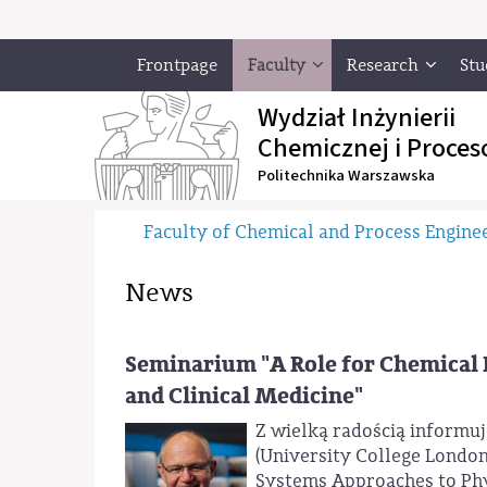
Frontpage
Faculty
Research
Stu
Wydział Inżynierii
Chemicznej i Proces
Politechnika Warszawska
Faculty of Chemical and Process Engine
News
Seminarium "A Role for Chemical 
and Clinical Medicine"
Z wielką radością informuj
(University College London
Systems Approaches to Phys