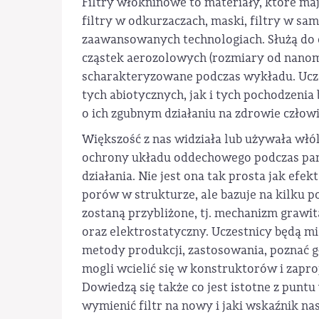
Filtry włókninowe to materiały, które ma
filtry w odkurzaczach, maski, filtry w sa
zaawansowanych technologiach. Służą do 
cząstek aerozolowych (rozmiary od nano
scharakteryzowane podczas wykładu. Uczes
tych abiotycznych, jak i tych pochodzenia
o ich zgubnym działaniu na zdrowie człow
Większość z nas widziała lub używała włó
ochrony układu oddechowego podczas pande
działania. Nie jest ona tak prosta jak efe
porów w strukturze, ale bazuje na kilk
zostaną przybliżone, tj. mechanizm grawit
oraz elektrostatyczny. Uczestnicy będą mi
metody produkcji, zastosowania, poznać g
mogli wcielić się w konstruktorów i zapr
Dowiedzą się także co jest istotne z pun
wymienić filtr na nowy i jaki wskaźnik na