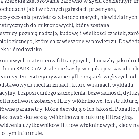
ją szerokie zastosowanie zarówno w życiu codziennym (m
mochodach), jak i w różnych gałęziach przemysłu,
oczyszczania powietrza z bardzo małych, niewidzialnych
metrycznych do mikronowych), które zostaną
tnicy poznają rodzaje, budowę i wielkości cząstek, za
 biologicznego, które są zawieszone w powietrzu. Dowiedz
ieka i środowisko.
kninowych materiałów filtracyjnych, chociażby jako środ
mii SARS-CoV-2, ale nie każdy wie jaka jest zasada ich
kt sitowy, tzn. zatrzymywanie tylko cząstek większych od
u podstawowych mechanizmach, które w ramach wykładu
acyjny, bezpośredniego zaczepienia, bezwładności, dyfuz
eli możliwość zobaczyć filtry włókninowe, ich strukturę,
łówne parametry, które decydują o ich jakości. Ponadto,
ojektować skuteczną włókninową strukturę filtracyjną.
tu widzenia użytkowników filtrów włókninowych, kiedy n
s o tym informuje.