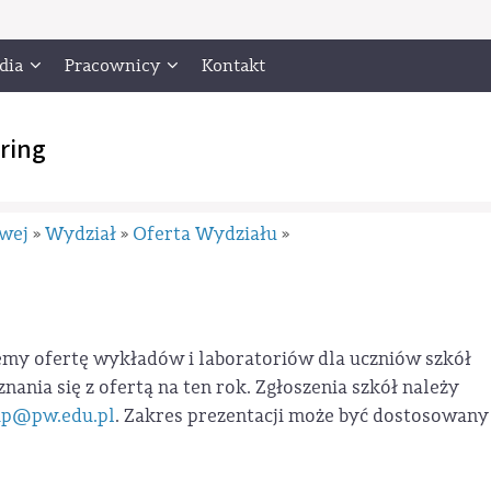
dia
Pracownicy
Kontakt
ring
owej
Wydział
Oferta Wydziału
»
»
»
my ofertę wykładów i laboratoriów dla uczniów szkół
ia się z ofertą na ten rok. Zgłoszenia szkół należy
hip@pw.edu.pl
. Zakres prezentacji może być dostosowany