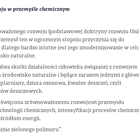
oju w przemyśle chemicznym
oważonego rozwoju (podstawowej doktryny rozwoju Uni
rzemysł ten w ogromnym stopniu przyczynia się do
 dlatego bardzo istotne jest jego zmodernizowanie w cel
sko naturalne.
wa skutki działalności człowieka związanej z rozwojem
 środowisko naturalne i będące zarazem jednymi z głów
eplarniany, dziura ozonowa, kwaśne deszcze), czyli
asów deszczowych.
 poświęcona zrównoważonemu rozwojowi przemysłu
technologii chemicznych, intensyfikacji procesów chemicz
źródłom energii.
nie zielonego polimeru”.