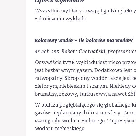
Oferta wykładów
Wszystkie wykłady trwają 1 godzinę lekc
zakończeniu wykładu
Kolorowy wodór – ile kolorów ma wodór?
dr hab. inż. Robert Cherbański, profesor uc
Oczywiście tytuł wykładu jest nieco prze
jest bezbarwnym gazem. Dodatkowo jest o
łatwopalny. Skroplony wodór także jest b
zielonym, niebieskim i szarym. Niekiedy 
brunatny, różowy, turkusowy, a nawet żół
W obliczu pogłębiającego się globalnego k
gazów cieplarnianych do atmosfery. Ta re
szarego do wodoru zielonego. To przejści
wodoru niebieskiego.