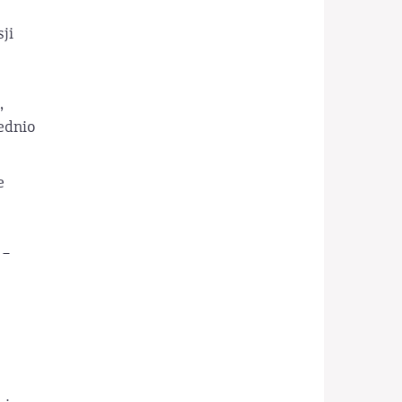
ji
,
ednio
e
 –