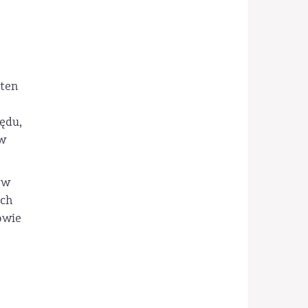
 ten
ędu,
 w
 w
ych
owie