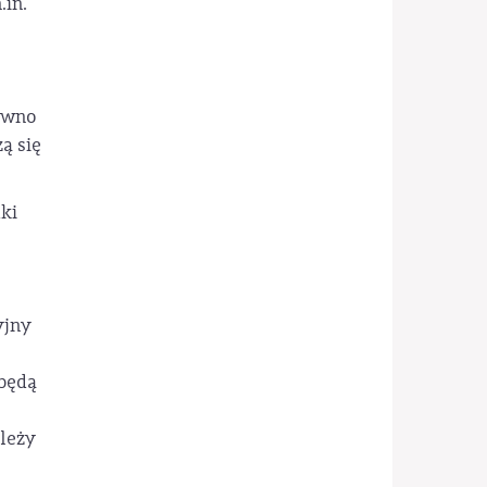
.in.
równo
ą się
ki
yjny
 będą
ależy