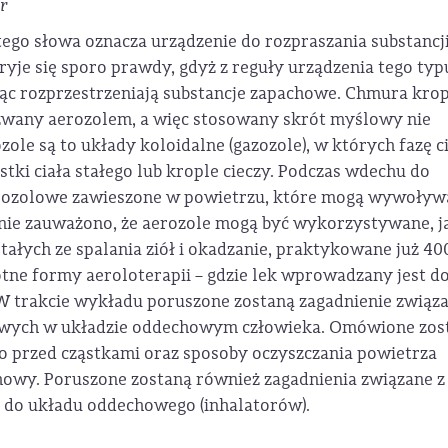
or
ego słowa oznacza urządzenie do rozpraszania substancj
yje się sporo prawdy, gdyż z reguły urządzenia tego typ
ąc rozprzestrzeniają substancje zapachowe. Chmura kro
zwany aerozolem, a więc stosowany skrót myślowy nie
ole są to układy koloidalne (gazozole), w których fazę c
stki ciała stałego lub krople cieczy. Podczas wdechu do
rozolowe zawieszone w powietrzu, które mogą wywoływ
nie zauważono, że aerozole mogą być wykorzystywane, j
łych ze spalania ziół i okadzanie, praktykowane już 40
tne formy aeroloterapii – gdzie lek wprowadzany jest d
 trakcie wykładu poruszone zostaną zagadnienie związa
lowych w układzie oddechowym człowieka. Omówione zos
przed cząstkami oraz sposoby oczyszczania powietrza
howy. Poruszone zostaną również zagadnienia związane z
 do układu oddechowego (inhalatorów).