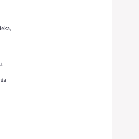
ieka,
i
nia