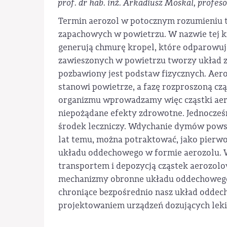
prof. dr hab. inż. Arkadiusz Moskal, profes
Termin aerozol w potocznym rozumieniu t
zapachowych w powietrzu. W nazwie tej kr
generują chmurę kropel, które odparowuj
zawieszonych w powietrzu tworzy układ 
pozbawiony jest podstaw fizycznych. Aeroz
stanowi powietrze, a fazę rozproszoną czą
organizmu wprowadzamy więc cząstki ae
niepożądane efekty zdrowotne. Jednocześ
środek leczniczy. Wdychanie dymów powsta
lat temu, można potraktować, jako pierwo
układu oddechowego w formie aerozolu. W
transportem i depozycją cząstek aerozo
mechanizmy obronne układu oddechowego 
chroniące bezpośrednio nasz układ oddec
projektowaniem urządzeń dozujących leki