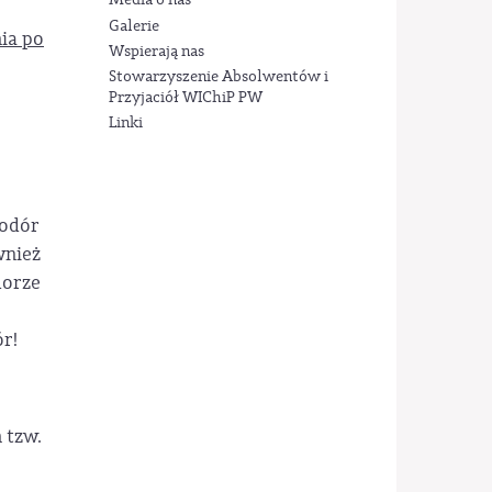
Media o nas
Galerie
ia po
Wspierają nas
Stowarzyszenie Absolwentów i
Przyjaciół WIChiP PW
Linki
wodór
wnież
dorze
r!
 tzw.