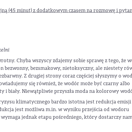
yjną (45 minut) z dodatkowym czasem na rozmowę i pytan
zelni
wrotny. Chyba wszyscy zdajemy sobie sprawę z tego, że 
n bezwonny, bezsmakowy, nietoksyczny, ale niestety ró
ezbarwny. Z drugiej strony coraz częściej słyszymy o wo
dowiadujemy się również, że wodór może być czarny albo
ty i biały. Niewątpliwie przyszła moda na kolorowy wodó
ryzysu klimatycznego bardzo istotna jest redukcja emisji
dukcja jest możliwa m.in. w wyniku przejścia od wodoru
e wymaga jednak etapu pośredniego, który dostarczy nam