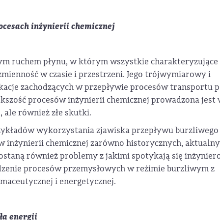
ocesach inżynierii chemicznej
ym ruchem płynu, w którym wszystkie charakteryzujące
mienność w czasie i przestrzeni. Jego trójwymiarowy i
ikacje zachodzących w przepływie procesów transportu p
iększość procesów inżynierii chemicznej prowadzona jest
 ale również złe skutki.
zykładów wykorzystania zjawiska przepływu burzliwego
ów inżynierii chemicznej zarówno historycznych, aktualn
ostaną również problemy z jakimi spotykają się inżynier
adzenie procesów przemysłowych w reżimie burzliwym z
rmaceutycznej i energetycznej.
ła energii