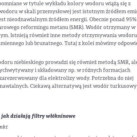
spomniane w tytule wykładu kolory wodoru wiążą się z
odoru w skali przemysłowej jest istotnym źródłem emis
 jest nieodnawialnym źródłem energii. Obecnie ponad 95%
parowego reformingu metanu (SMR). Wodór otrzymany w
rym. Istnieją również inne metody otrzymywania wodoru
kamiennego lub brunatnego. Tutaj z kolei mówimy odpowi
oru niebieskiego prowadzi się również metodą SMR, al
wychwytywany i składowany np. w różnych formacjach
 zarezerwowany dla elektrolizy wody. Potrzebna do niej
odnawialnych. Ciekawą alternatywą jest wodór turkusowy
m jak działają filtry włókninowe
unkt