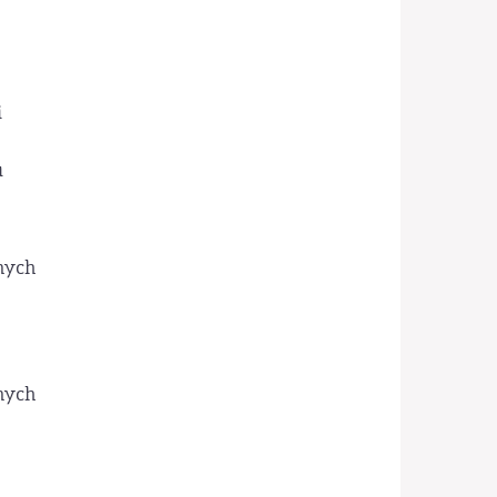
i
u
nych
nych