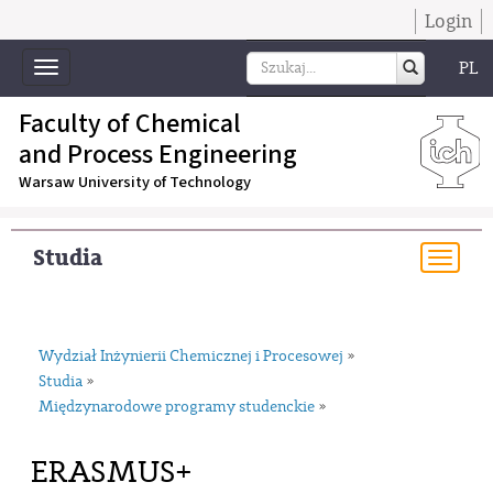
Login
PL
Toggle
navigation
Faculty of Chemical
and Process Engineering
Warsaw University of Technology
Studia
Togg
navi
Wydział Inżynierii Chemicznej i Procesowej
»
Studia
»
Międzynarodowe programy studenckie
»
ERASMUS+