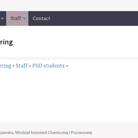
Staff
Contact
ring
ering
Staff
PhD students
»
»
»
zawska, Wydział Inżynierii Chemicznej i Procesowej