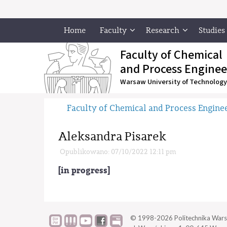
Home
Faculty
Research
Studies
Faculty of Chemical
and Process Enginee
Warsaw University of Technology
Faculty of Chemical and Process Engine
Aleksandra Pisarek
Opublikowano: 07/10/2022 12:11 pm
[in progress]
© 1998-2026
Politechnika Wars