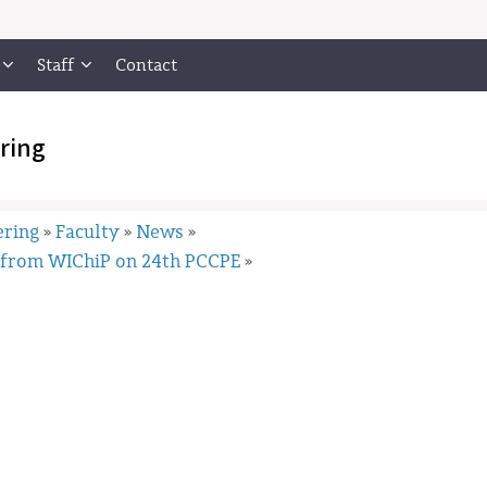
Staff
Contact
ring
ering
Faculty
News
»
»
»
 from WIChiP on 24th PCCPE
»