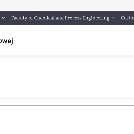
Faculty of Chemical and Process Engineering
Cust
owej