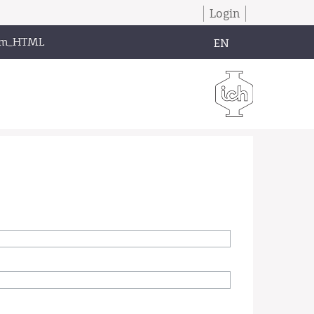
Login
om_HTML
EN