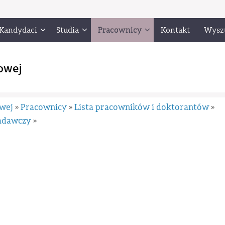
Kandydaci
Studia
Pracownicy
Kontakt
Wysz
owej
owej
Pracownicy
Lista pracowników i doktorantów
»
»
»
badawczy
»